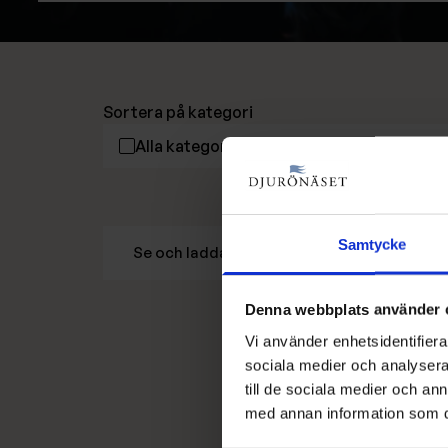
Sortera på kategori
Alla kategorier
Stora event
S
Samtycke
Se och ladda ner hela sommarprogrammet
Denna webbplats använder 
Vi använder enhetsidentifierar
sociala medier och analysera 
till de sociala medier och a
med annan information som du 