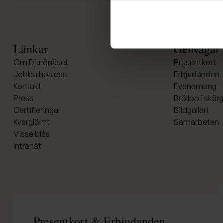
Länkar
Genvägar
Om Djurönäset
Presentkort
Jobba hos oss
Erbjudanden
Kontakt
Evenemang
Press
Bröllop i skä
Certifieringar
Bildgalleri
Kvarglömt
Samarbeten
Visselblås
Intranät
Presentkort & Erbjudanden