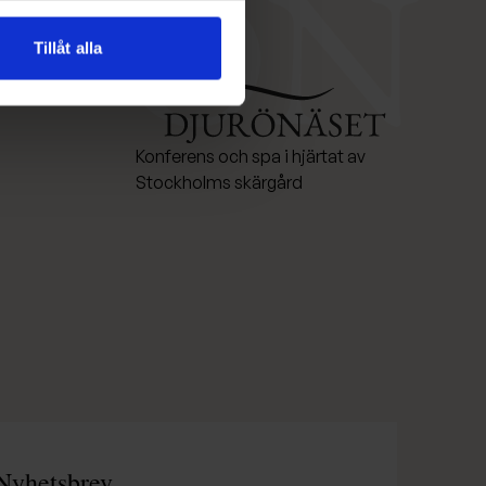
Tillåt alla
Konferens och spa i hjärtat av
Stockholms skärgård
Nyhetsbrev