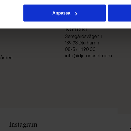
Anpassa
Kontakt
Seregårdsvägen 1
139 73 Djurhamn
08-571 490 00
info@djuronaset.com
rgården
Instagram