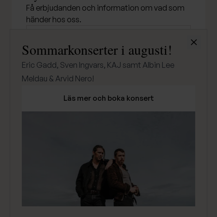
Få erbjudanden och information om vad som
händer hos oss.
Stäng
Sommarkonserter i augusti!
SKICKA
Eric Gadd, Sven Ingvars, KAJ samt Albin Lee
Meldau & Arvid Nero!
Läs mer och boka konsert
Klarna
Betala med
Integritetspolicy
© Djurönäset - 2026
PIGMENT DIGITALBYRÅ