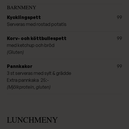
BARNMENY
Kycklingspett
99
Serveras med rostad potatis
Korv- och köttbullespett
99
med ketchup och bröd
(Gluten)
Pannkakor
99
3 st serveras med sylt & grädde
Extra pannkaka 25:-
(Mjölkprotein, gluten)
LUNCHMENY