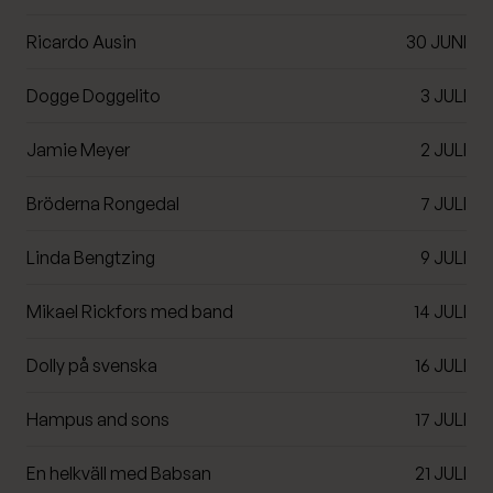
Ricardo Ausin
30 JUNI
Dogge Doggelito
3 JULI
Jamie Meyer
2 JULI
Bröderna Rongedal
7 JULI
Linda Bengtzing
9 JULI
Mikael Rickfors med band
14 JULI
Dolly på svenska
16 JULI
Hampus and sons
17 JULI
En helkväll med Babsan
21 JULI