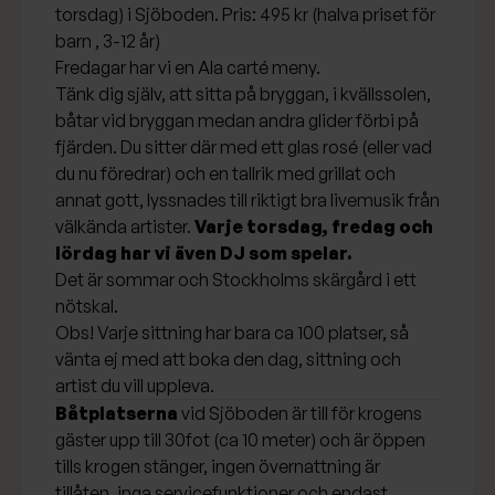
torsdag) i Sjöboden. Pris: 495 kr (halva priset för
barn , 3-12 år)
Fredagar har vi en Ala carté meny.
Tänk dig själv, att sitta på bryggan, i kvällssolen,
båtar vid bryggan medan andra glider förbi på
fjärden. Du sitter där med ett glas rosé (eller vad
du nu föredrar) och en tallrik med grillat och
annat gott, lyssnades till riktigt bra livemusik från
välkända artister.
Varje torsdag, fredag och
lördag har vi även DJ som spelar.
Det är sommar och Stockholms skärgård i ett
nötskal.
Obs! Varje sittning har bara ca 100 platser, så
vänta ej med att boka den dag, sittning och
artist du vill uppleva.
Båtplatserna
vid Sjöboden är till för krogens
gäster upp till 30fot (ca 10 meter) och är öppen
tills krogen stänger, ingen övernattning är
tillåten, inga servicefunktioner och endast