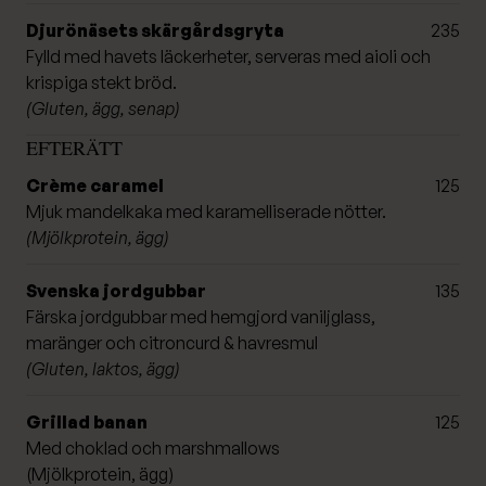
Djurönäsets skärgårdsgryta
235
Fylld med havets läckerheter, serveras med aioli och
krispiga stekt bröd.
(Gluten, ägg, senap)
EFTERÄTT
Crème caramel
125
Mjuk mandelkaka med karamelliserade nötter.
(Mjölkprotein, ägg)
Svenska jordgubbar
135
Färska jordgubbar med hemgjord vaniljglass,
maränger och citroncurd & havresmul
(Gluten, laktos, ägg)
Grillad banan
125
Med choklad och marshmallows
(Mjölkprotein, ägg)