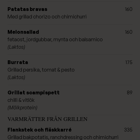
Patatas bravas
160
Med grillad chorizo och chimichurri
Melonsallad
160
fetaost, jordgubbar, mynta och balsamico
(Laktos)
Burrata
175
Grillad persika, tomat & pesto
(Laktos)
Grillat scampispett
89
chilli & vitlök
(Mölkprotein)
VARMRÄTTER FRÅN GRILLEN
Flankstek och fläskkarré
335
Grillad bakpotatis, ranchdressing och chimichurri