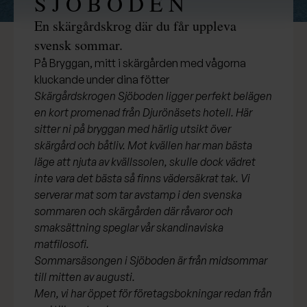
S J Ö B O D E N
En skärgårdskrog där du får uppleva
svensk sommar.
På Bryggan, mitt i skärgården med vågorna
kluckande under dina fötter
Skärgårdskrogen Sjöboden ligger perfekt belägen
en kort promenad från Djurönäsets hotell. Här
sitter ni på bryggan med härlig utsikt över
skärgård och båtliv. Mot kvällen har man bästa
läge att njuta av kvällssolen, skulle dock vädret
inte vara det bästa så finns vädersäkrat tak. Vi
serverar mat som tar avstamp i den svenska
sommaren och skärgården där råvaror och
smaksättning speglar vår skandinaviska
matfilosofi.
Sommarsäsongen i Sjöboden är från midsommar
till mitten av augusti.
Men, vi har öppet för företagsbokningar redan från