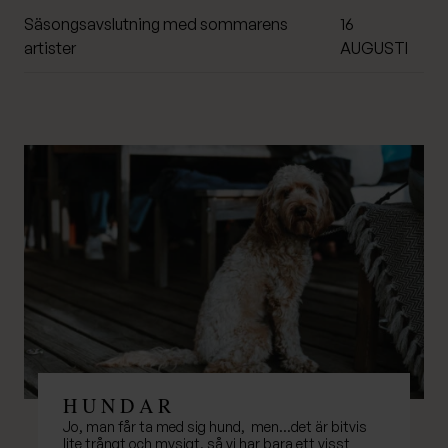
Säsongsavslutning med sommarens
16
artister
AUGUSTI
H U N D A R
Jo, man får ta med sig hund, men…det är bitvis
lite trångt och mysigt, så vi har bara ett visst