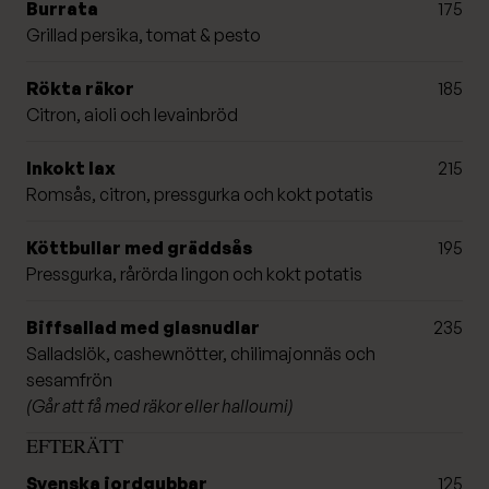
Burrata
175
Grillad persika, tomat & pesto
Rökta räkor
185
Citron, aioli och levainbröd
Inkokt lax
215
Romsås, citron, pressgurka och kokt potatis
Köttbullar med gräddsås
195
Pressgurka, rårörda lingon och kokt potatis
Biffsallad med glasnudlar
235
Salladslök, cashewnötter, chilimajonnäs och
sesamfrön
(Går att få med räkor eller halloumi)
EFTERÄTT
Svenska jordgubbar
125