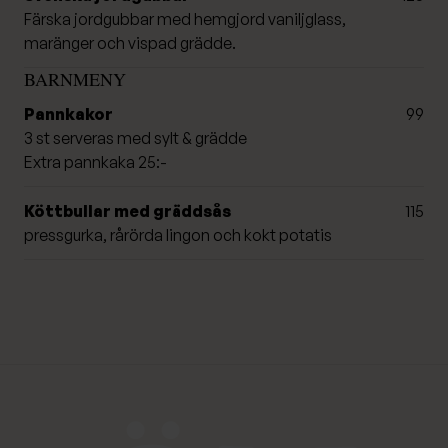
Färska jordgubbar med hemgjord vaniljglass,
maränger och vispad grädde.
BARNMENY
Pannkakor
99
3 st serveras med sylt & grädde
Extra pannkaka 25:-
Köttbullar med gräddsås
115
pressgurka, rårörda lingon och kokt potatis
Djurönäset