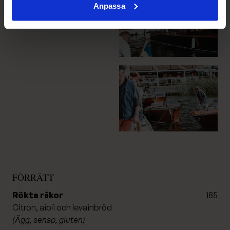
Anpassa
FÖRRÄTT
Rökta räkor
185
Citron, aioli och levainbröd
(Ägg, senap, gluten)