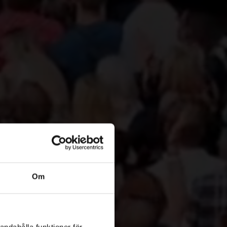
at av
Om
ård
andahålla funktioner för