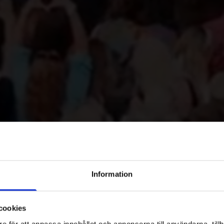
ll & spa i hjärt
Information
ockholms skärg
cookies
e för att anpassa innehållet och annonserna till användarna, tillh