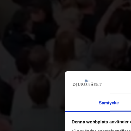
Hote
Samtycke
St
Denna webbplats använder 
Vi använder enhetsidentifierar