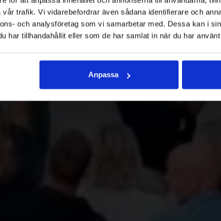
vår trafik. Vi vidarebefordrar även sådana identifierare och anna
ionen för weekends, spa, evenemang, konserte
nnons- och analysföretag som vi samarbetar med. Dessa kan i sin
för både stora & små grupper.
har tillhandahållit eller som de har samlat in när du har använt 
Anpassa
BOKA
ERBJUDANDEN
KONFERENS