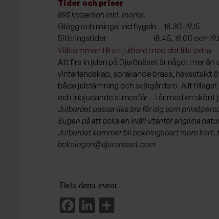
Tider och priser
895 kr/person inkl. moms.
Glögg och mingel vid flygeln 18.30-19.15
Sittningstider 18.45, 19.00 och 19.
Välkommen till ett julbord med det lilla extra
Att fira in julen på Djurönäset är något mer än
vinterlandskap, sprakande brasa, havsutsikt 
både julstämning och skärgårdsro. Allt tillaga
och inbjudande atmosfär – i år med en skönt 
Julbordet passar lika bra för dig som privatpers
Sugen på att boka en kväll utanför angivna datum
Julbordet kommer bli bokningsbart inom kort. til
bokningen@djuronaset.com
Dela detta event
Facebook
LinkedIn
Dela