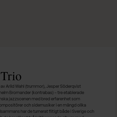
Trio
 av Arild Wahl (trummor), Jesper Söderqvist
lhelm Bromander (kontrabas) – tre etablerade
nska jazzscenen med bred erfarenhet som
kompositörer och sidemusiker i en mängd olika
ammans har de turnerat flitigt både i Sverige och