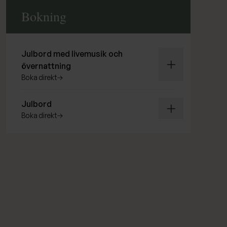
Bokning
Expandera inneh
Julbord med livemusik och
övernattning
boka direkt
Expandera inneh
Julbord
boka direkt