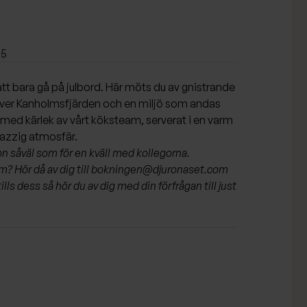
15
 att bara gå på julbord. Här möts du av gnistrande
över Kanholmsfjärden och en miljö som andas
t med kärlek av vårt köksteam, serverat i en varm
jazzig atmosfär.
on såväl som för en kväll med kollegorna.
? Hör då av dig till
bokningen@djuronaset.com
ls dess så hör du av dig med din förfrågan till just