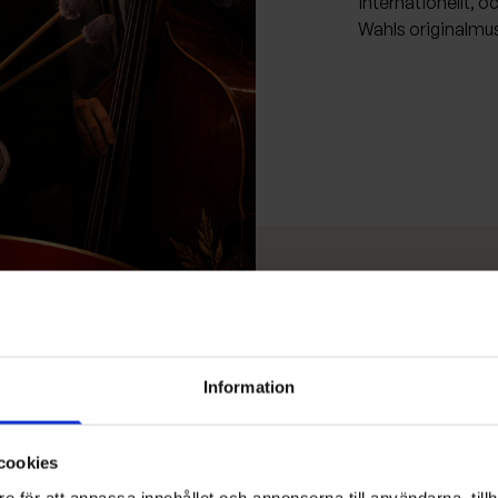
internationellt, 
Wahls originalmus
Information
cookies
e för att anpassa innehållet och annonserna till användarna, tillh