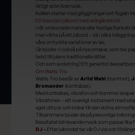
riktigt skön livemusik.
Kvällen startar med glöggmingel runt flygeln inn
Ett klassiskt julbord med skärgårdstvist
I vår ombonade matsal eller festliga Bankett duk
man vill ha på ett julbord – sill i olika inläggn
våra omtyckta variationer av lax.
I år bjuder vi också på nya smaker, som tex p
twist till julens traditionella rätter.
Och som avslutning? Ett generöst dessertbord fu
Om Wahls Trio
Wahls Trio består av
Arild Wahl
(trummor),
J
Bromander
(kontrabas).
Med kontrabas, vibrafon och trummor skapar 
Vibrafonen – ett ovanligt instrument med sina m
eget uttryck och bidrar till den sköna atmosfär
Tillsammans bjuder de på personliga tolkningar
Resultatet blir levande musik som passar lika fi
DJ –
Efter julbordet tar vår DJ vid och förlänge