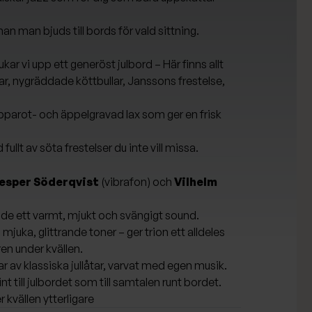
an man bjuds till bords för vald sittning.
ar vi upp ett generöst julbord – Här finns allt
ingar, nygräddade köttbullar, Janssons frestelse,
epparot- och äppelgravad lax som ger en frisk
llt av söta frestelser du inte vill missa.
esper Söderqvist
(vibrafon) och
Vilhelm
de ett varmt, mjukt och svängigt sound.
juka, glittrande toner – ger trion ett alldeles
en under kvällen.
 av klassiska jullåtar, varvat med egen musik.
nt till julbordet som till samtalen runt bordet.
r kvällen ytterligare