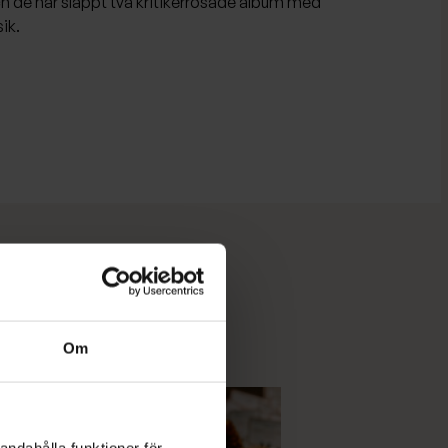
och de har släppt två kritikerrosade album med
ik.
Om
andahålla funktioner för