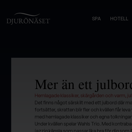
Djurönäset
SPA
HOTELL
Mer än ett julbor
Hemlagade klassiker, skärgården och varm, jul
Det finns något särskilt med ett julbord där m
fortsätter, skratten blir fler och kvällen får le
med hemlagade klassiker och egna tolkningar 
Under kvällen spelar Wahls Trio. Med kontrab
jazzig känsla som passar lika bra för dig som