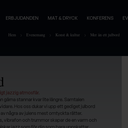
ERBJUDANDEN
MAT & DRYCK
KONFERENS
E
Hem
Evenemang
Konst & kultur
Mer än ett julbord
d
igt jazzig atmosfär.
an gärna stannar kvar lite längre. Samtalen
va vidare. Hos oss dukar vi upp ett gediget julbord
av några av julens mest omtyckta rätter.
as, vibrafon och trummor skapar de en varm och
 älskar jazz som för dig som bara uppskattar