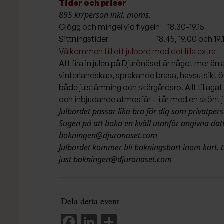
Tider och priser
895 kr/person inkl. moms.
Glögg och mingel vid flygeln 18.30-19.15
Sittningstider 18.45, 19.00 och 19.
Välkommen till ett julbord med det lilla extra
Att fira in julen på Djurönäset är något mer än
vinterlandskap, sprakande brasa, havsutsikt 
både julstämning och skärgårdsro. Allt tillaga
och inbjudande atmosfär – i år med en skönt 
Julbordet passar lika bra för dig som privatper
Sugen på att boka en kväll utanför angivna datu
bokningen@djuronaset.com
Julbordet kommer bli bokningsbart inom kort. til
just
bokningen@djuronaset.com
Dela detta event
Facebook
LinkedIn
Dela