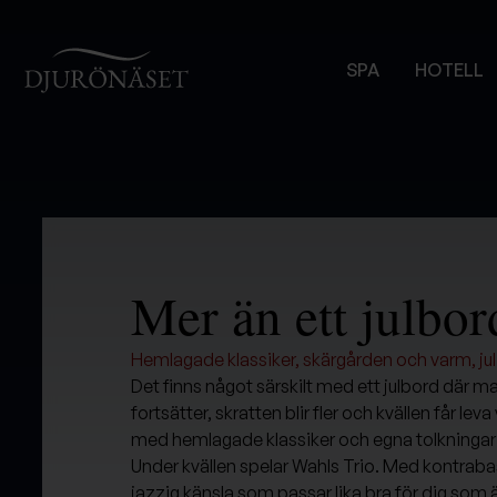
Djurönäset
SPA
HOTELL
Mer än ett julbor
Hemlagade klassiker, skärgården och varm, jul
Det finns något särskilt med ett julbord där m
fortsätter, skratten blir fler och kvällen får le
med hemlagade klassiker och egna tolkningar 
Under kvällen spelar Wahls Trio. Med kontrab
jazzig känsla som passar lika bra för dig som