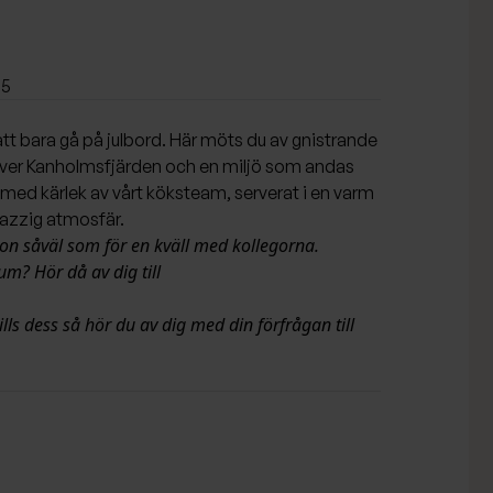
15
 att bara gå på julbord. Här möts du av gnistrande
över Kanholmsfjärden och en miljö som andas
t med kärlek av vårt köksteam, serverat i en varm
jazzig atmosfär.
son såväl som för en kväll med kollegorna.
m? Hör då av dig till
ls dess så hör du av dig med din förfrågan till