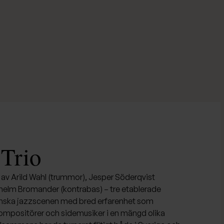
Trio
 av Arild Wahl (trummor), Jesper Söderqvist
lhelm Bromander (kontrabas) – tre etablerade
nska jazzscenen med bred erfarenhet som
kompositörer och sidemusiker i en mängd olika