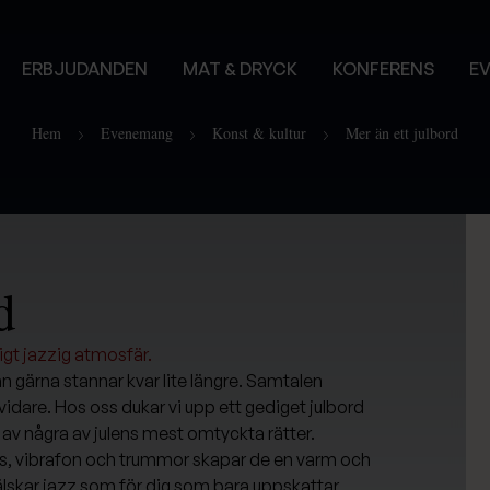
ERBJUDANDEN
MAT & DRYCK
KONFERENS
E
Hem
Evenemang
Konst & kultur
Mer än ett julbord
d
igt jazzig atmosfär.
an gärna stannar kvar lite längre. Samtalen
va vidare. Hos oss dukar vi upp ett gediget julbord
av några av julens mest omtyckta rätter.
as, vibrafon och trummor skapar de en varm och
 älskar jazz som för dig som bara uppskattar