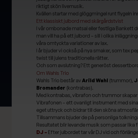
riktigt skön livemusik.
Kvällen startar med glöggmingel runt flygeln inn
Ett klassiskt julbord med skärgårdstvist
I vår ombonade matsal eller festliga Bankett duk
man vill ha på ett julbord – sill i olika inläggn
våra omtyckta variationer av lax.
I år bjuder vi också på nya smaker, som tex p
twist till julens traditionella rätter.
Och som avslutning? Ett generöst dessertbord fu
Om Wahls Trio
Wahls Trio består av
Arild Wahl
(trummor),
J
Bromander
(kontrabas).
Med kontrabas, vibrafon och trummor skapar 
Vibrafonen – ett ovanligt instrument med sina m
eget uttryck och bidrar till den sköna atmosfär
Tillsammans bjuder de på personliga tolkningar
Resultatet blir levande musik som passar lika fi
DJ –
Efter julbordet tar vår DJ vid och förlänge