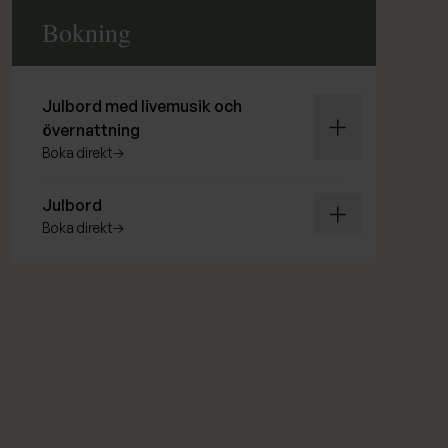
Bokning
Expandera inneh
Julbord med livemusik och
övernattning
boka direkt
Expandera inneh
Julbord
boka direkt