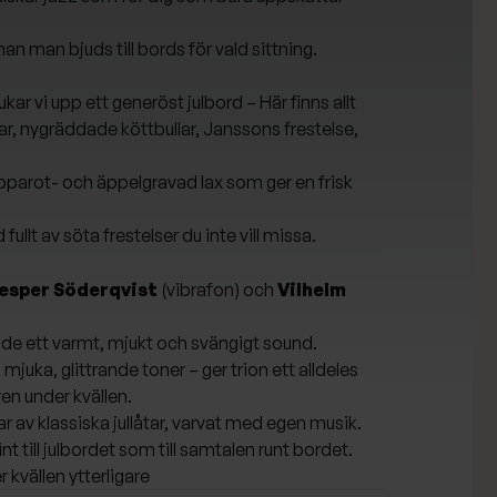
an man bjuds till bords för vald sittning.
ar vi upp ett generöst julbord – Här finns allt
ingar, nygräddade köttbullar, Janssons frestelse,
epparot- och äppelgravad lax som ger en frisk
llt av söta frestelser du inte vill missa.
esper Söderqvist
(vibrafon) och
Vilhelm
de ett varmt, mjukt och svängigt sound.
juka, glittrande toner – ger trion ett alldeles
en under kvällen.
 av klassiska jullåtar, varvat med egen musik.
nt till julbordet som till samtalen runt bordet.
r kvällen ytterligare