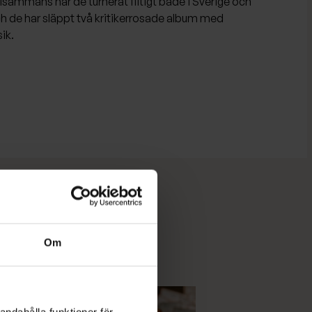
ammans har de turnerat flitigt både i Sverige och
och de har släppt två kritikerrosade album med
ik.
Om
andahålla funktioner för