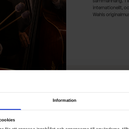
sammanhang. Tills
internationellt, 
Wahls originalmus
Information
cookies
e för att anpassa innehållet och annonserna till användarna, tillh