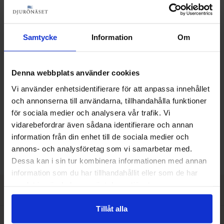
Praktisk information
Åldersgränser
– Kajakpassagerare: Från 3 år i tvåmanskajak
Samtycke
Information
Om
– Paddlare: Från 13 år i vuxet sällskap (simkunnig)
Ansvar
All paddling sker under eget ansvar enligt Internationella
Denna webbplats använder cookies
Sjövägsregler.
Vi använder enhetsidentifierare för att anpassa innehållet
Säkerhet
och annonserna till användarna, tillhandahålla funktioner
Säkerhetsinstruktioner finns anslagna vid
för sociala medier och analysera vår trafik. Vi
Äventyrscentret och skickas med i kundinformationen.
vidarebefordrar även sådana identifierare och annan
Paddlingszoner
information från din enhet till de sociala medier och
Du får karta med tydliga zoner som visar var det är
annons- och analysföretag som vi samarbetar med.
säkert att paddla utifrån din erfarenhet.
Dessa kan i sin tur kombinera informationen med annan
information som du har tillhandahållit eller som de har
samlat in när du har använt deras tjänster.
Tillåt alla