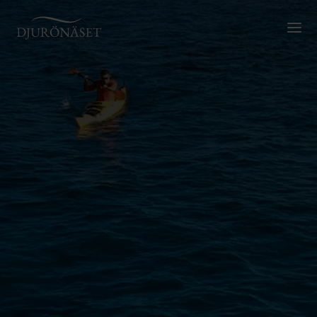
Djurönäset
Växl