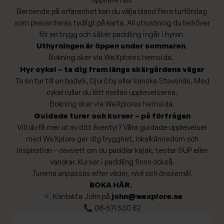
Beroende på erfarenhet kan du välja bland flera turförslag
som presenteras tydligt på karta. All utrustning du behöver
för en trygg och säker paddling ingår i hyran.
Uthyrningen är öppen under sommaren
.
Bokning sker via
WeXplores hemsida.
Hyr cykel – ta dig fram längs skärgårdens vägar
Ta en tur till en badvik, Djurö by eller kanske Stavsnäs. Med
cykel rullar du lätt mellan upplevelserna.
Bokning sker via
WeXplores hemsida.
Guidade turer och kurser – på förfrågan
Vill du få mer ut av ditt äventyr? Våra guidade upplevelser
med WeXplore ger dig trygghet, lokalkännedom och
inspiration – oavsett om du paddlar kajak, testar SUP eller
vandrar. Kurser i paddling finns också.
Turerna anpassas efter väder, nivå och önskemål.
BOKA HÄR
.
📧 Kontakta John på
john@wexplore.se
📞 08-571 530 82