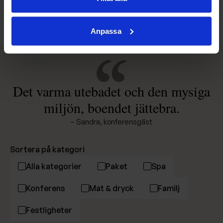
LÄS MER
Anpassa
Det varma utebadet och den mysiga
miljön, boendet jättebra.
– Sandra, konferensgäst
Sortera på kategori
Alla kategorier
Paket
Spa
Konferens
Mat & dryck
Familj
Festligheter