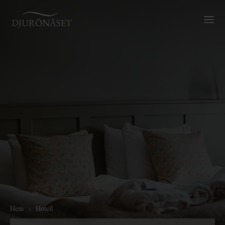
Djurönäset
Växl
Hem
Hotell