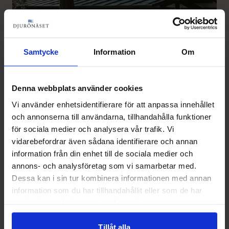
Samtycke
Information
Om
Denna webbplats använder cookies
Vi använder enhetsidentifierare för att anpassa innehållet
och annonserna till användarna, tillhandahålla funktioner
VILLA DJURÖHÄLL
för sociala medier och analysera vår trafik. Vi
Unikt hotell med avskildhet
vidarebefordrar även sådana identifierare och annan
information från din enhet till de sociala medier och
Letar ni efter något avskilt, privat och precis vid havet?
annons- och analysföretag som vi samarbetar med.
Då har vi det perfekta stället för er! Villa Djuröhäll –
Dessa kan i sin tur kombinera informationen med annan
exklusivt läge vid vattnet. Vårt VIP-hotell Villa Djuröhäll
information som du har tillhandahållit eller som de har
har eget kök, matsal och hotellrum. Här kan ni mötas
samlat in när du har använt deras tjänster.
privat och avskilt. Detta ger er möjlighet att få ro från
att träffa utomstående gäster som ej tillhör just er
Tillåt alla
konferensgrupp.