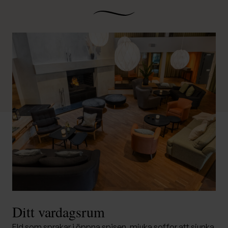
Ditt vardagsrum
Eld som sprakar i öppna spisen, mjuka soffor att sjunka