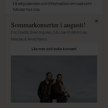
Få erbjudanden och information om vad som
händer hos oss.
Stäng
Sommarkonserter i augusti!
SKICKA
Eric Gadd, Sven Ingvars, KAJ samt Albin Lee
Meldau & Arvid Nero!
Läs mer och boka konsert
Klarna
Betala med
Integritetspolicy
© Djurönäset - 2026
PIGMENT DIGITALBYRÅ