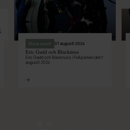
Föregående
N
07 augusti 2026
Stora event
Eric Gadd och Blacknuss
Eric Gadd och Blacknuss i Folkparken den7
augusti 2026
Läs mer om Eric Gadd och Blacknuss
Djurönäset