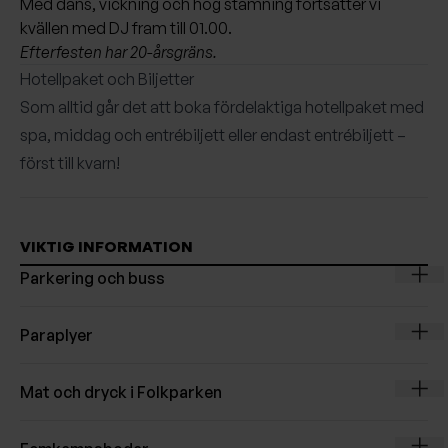
Med dans, vickning och hög stämning fortsätter vi
kvällen med DJ fram till 01.00.
Efterfesten har 20-årsgräns.
Hotellpaket och Biljetter
Som alltid går det att boka fördelaktiga hotellpaket med
spa, middag och entrébiljett eller endast entrébiljett –
först till kvarn!
VIKTIG INFORMATION
Expan
Parkering och buss
Expan
Paraplyer
Expan
Mat och dryck i Folkparken