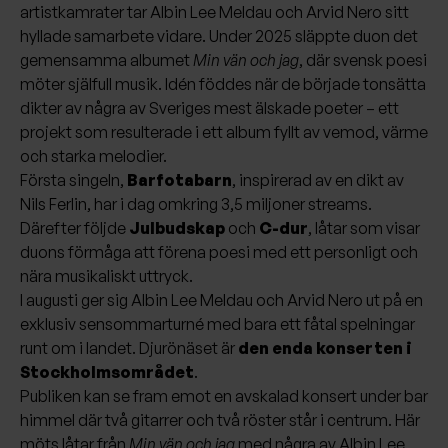
artistkamrater tar Albin Lee Meldau och Arvid Nero sitt
hyllade samarbete vidare. Under 2025 släppte duon det
gemensamma albumet
Min vän och jag
, där svensk poesi
möter själfull musik. Idén föddes när de började tonsätta
dikter av några av Sveriges mest älskade poeter – ett
projekt som resulterade i ett album fyllt av vemod, värme
och starka melodier.
Första singeln,
Barfotabarn
, inspirerad av en dikt av
Nils Ferlin, har i dag omkring 3,5 miljoner streams.
Därefter följde
Julbudskap
och
C-dur
, låtar som visar
duons förmåga att förena poesi med ett personligt och
nära musikaliskt uttryck.
I augusti ger sig Albin Lee Meldau och Arvid Nero ut på en
exklusiv sensommarturné med bara ett fåtal spelningar
runt om i landet. Djurönäset är
den enda konserten i
Stockholmsområdet
.
Publiken kan se fram emot en avskalad konsert under bar
himmel där två gitarrer och två röster står i centrum. Här
möts låtar från
Min vän och jag
med några av Albin Lee