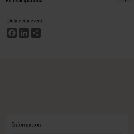
Expan
Femkampsbodar
Dela detta event
Facebook
LinkedIn
Dela
Information