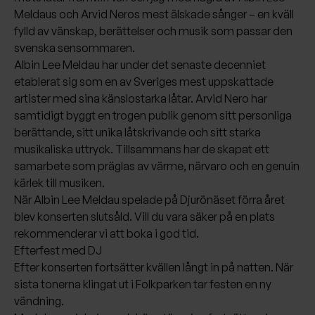
Meldaus och Arvid Neros mest älskade sånger – en kväll
fylld av vänskap, berättelser och musik som passar den
svenska sensommaren.
Albin Lee Meldau har under det senaste decenniet
etablerat sig som en av Sveriges mest uppskattade
artister med sina känslostarka låtar. Arvid Nero har
samtidigt byggt en trogen publik genom sitt personliga
berättande, sitt unika låtskrivande och sitt starka
musikaliska uttryck. Tillsammans har de skapat ett
samarbete som präglas av värme, närvaro och en genuin
kärlek till musiken.
När Albin Lee Meldau spelade på Djurönäset förra året
blev konserten slutsåld. Vill du vara säker på en plats
rekommenderar vi att boka i god tid.
Efterfest med DJ
Efter konserten fortsätter kvällen långt in på natten. När
sista tonerna klingat ut i Folkparken tar festen en ny
vändning.