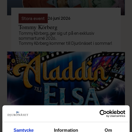
26 juni 2026
Stora event
Tommy Körberg
Tommy Körberg, ger sig ut på en exklusiv
sommarturné 2026.
Tommy Körberg kommer till Djurönäset i sommar!
Familj
Konst & kultur
Stora event
Samtycke
Information
Om