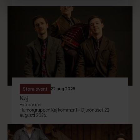
22 aug 2025
Stora event
Kaj
Folkparken
Humorgruppen Kaj kommer till Djurönäset 22
augusti 2025.