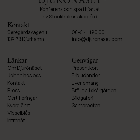
Konferens och spa i hjärtat
av Stockholms skärgård
Kontakt
Seregårdsvägen 1
08-571 490 00
139 73 Djurhamn
info@djuronaset.com
Länkar
Genvägar
Om Djurönäset
Presentkort
Jobba hos oss
Erbjudanden
Kontakt
Evenemang
Press
Bröllop i skärgården
Certifieringar
Bildgalleri
Kvarglömt
Samarbeten
Visselblås
Intranät