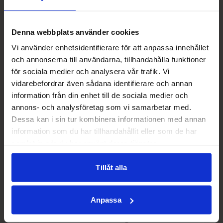
28 feb 2026
Aladdin till Elsa
Från Aladdin till Elsa är en färgsprakande
Denna webbplats använder cookies
familjeföreställning fylld med magi och musik.
Vi använder enhetsidentifierare för att anpassa innehållet
och annonserna till användarna, tillhandahålla funktioner
för sociala medier och analysera vår trafik. Vi
vidarebefordrar även sådana identifierare och annan
information från din enhet till de sociala medier och
annons- och analysföretag som vi samarbetar med.
Dessa kan i sin tur kombinera informationen med annan
information som du har tillhandahållit eller som de har
samlat in när du har använt deras tjänster.
Tillåt alla
Konst & kultur
Restaurang
Stora event
13 dec 2025
Anpassa
Anders Ekborg - En stilla jul
Julkonsert med Anders Ekborg